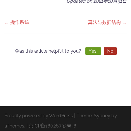
Updated on 2021年10月31日
Doc
← 操作系统
算法与数据结构 →
navigation
Was this article helpful to you?
Yes
No
Proudly powered by WordPress
|
Theme:
Sydney
by
aThemes.
|
京ICP备16026733号-6