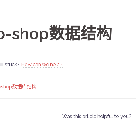
tp-shop数据结构
ill stuck?
How can we help?
oc
ecshop数据库结构
vigation
Was this article helpful to you?