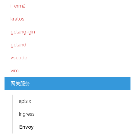
iTerm2
kratos
golang-gin
goland
vscode
vim
网关服务
apisix
Ingress
Envoy