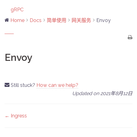
gRPC
Home
Docs
简单使用
网关服务
Envoy
Envoy
Still stuck?
How can we help?
Updated on 2021年8月12日
Doc
← Ingress
navigation