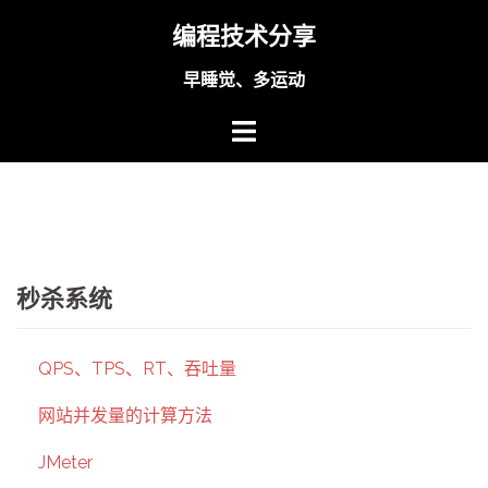
Skip
编程技术分享
to
content
早睡觉、多运动
秒杀系统
QPS、TPS、RT、吞吐量
网站并发量的计算方法
JMeter